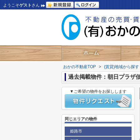
ようこそ
ゲスト
さん
おかの不動産TOP
>
(賃貸)地域から探す
過去掲載物件：朝日プラザ
▼ご希望の物件をお探しします
同じエリアの物件
姫路市