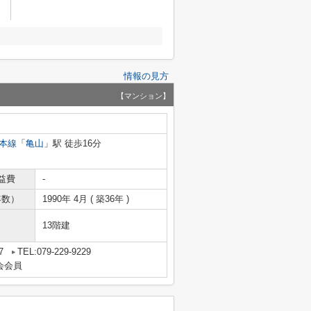
情報の見方
【マンション】
本線
「
亀山
」駅 徒歩16分
益費
-
年数）
1990年 4月 ( 築36年 )
13階建
7
TEL:079-229-9229
会会員