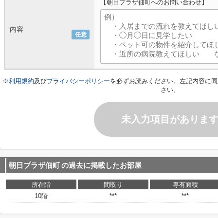
【朝日プラザ佃町へのお問い合わせ】
内容
任意
※
利用規約
及び
プライバシーポリシー
を必ずお読みください。左記内容に同
さい。
未入力項目がありま
朝日プラザ佃町
の過去に掲載したお部屋
所在階
間取り
専有面積
10階
***
***