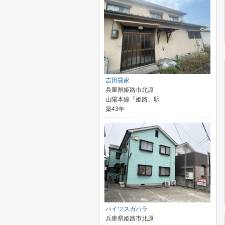
吉田貸家
兵庫県姫路市北原
山陽本線「姫路」駅
築43年
ハイツスガハラ
兵庫県姫路市北原