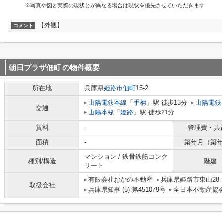
※写真や図と実際の現状とが異なる場合は現状を優先させていただきます
【外観】
コメント
朝日プラザ佃町
の物件概要
所在地
兵庫県
姫路市
佃町
15-2
山陽電鉄本線
「
手柄
」駅 徒歩13分
山陽電鉄
交通
山陽本線
「
姫路
」駅 徒歩21分
賃料
-
管理費・共
面積
-
築年月（築
マンション / 鉄骨鉄筋コンク
種別/構造
階建
リート
有限会社おかの不動産
兵庫県姫路市東山28-
取扱会社
兵庫県知事 (5) 第451079号
全日本不動産協