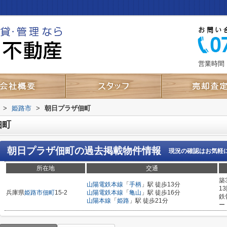
営業時間：
>
姫路市
>
朝日プラザ佃町
佃町
朝日プラザ佃町
の過去掲載物件情報
現況の確認はお気軽
所在地
交通
築
山陽電鉄本線
「
手柄
」駅 徒歩13分
1
兵庫県
姫路市
佃町
15-2
山陽電鉄本線
「
亀山
」駅 徒歩16分
鉄
山陽本線
「
姫路
」駅 徒歩21分
ー