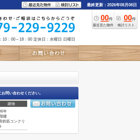
最終更新：2026年08月08日
00
00
件
件
最近見た物件
検討リスト
10：00～18：00
定休日：水曜日 日曜日
にお問い合わせください。
建物
36年
3階建
骨鉄筋コンクリ
ト