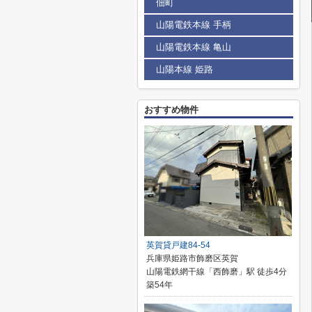
佃町
山陽電鉄本線 手柄
山陽電鉄本線 亀山
山陽本線 姫路
おすすめ物件
英賀貸戸建84-54
兵庫県姫路市飾磨区英賀
山陽電鉄網干線「西飾磨」駅 徒歩4分
築54年