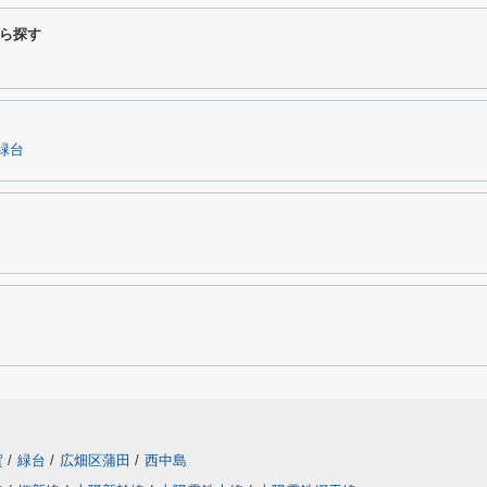
ら探す
緑台
賀
/
緑台
/
広畑区蒲田
/
西中島