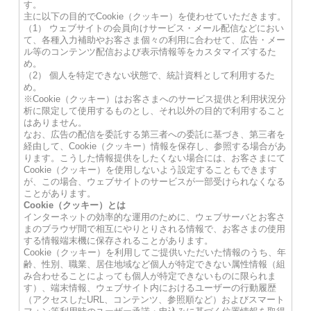
す。
主に以下の目的でCookie（クッキー）を使わせていただきます。
（1） ウェブサイトの会員向けサービス・メール配信などにおい
て、各種入力補助やお客さま個々の利用に合わせて、広告・メー
ル等のコンテンツ配信および表示情報等をカスタマイズするた
め。
（2） 個人を特定できない状態で、統計資料として利用するた
め。
※Cookie（クッキー）はお客さまへのサービス提供と利用状況分
析に限定して使用するものとし、それ以外の目的で利用すること
はありません。
なお、広告の配信を委託する第三者への委託に基づき、第三者を
経由して、Cookie（クッキー）情報を保存し、参照する場合があ
ります。こうした情報提供をしたくない場合には、お客さまにて
Cookie（クッキー）を使用しないよう設定することもできます
が、この場合、ウェブサイトのサービスが一部受けられなくなる
ことがあります。
Cookie（クッキー）とは
インターネットの効率的な運用のために、ウェブサーバとお客さ
まのブラウザ間で相互にやりとりされる情報で、お客さまの使用
する情報端末機に保存されることがあります。
Cookie（クッキー）を利用してご提供いただいた情報のうち、年
齢、性別、職業、居住地域など個人が特定できない属性情報（組
み合わせることによっても個人が特定できないものに限られま
す）、端末情報、ウェブサイト内におけるユーザーの行動履歴
（アクセスしたURL、コンテンツ、参照順など）およびスマート