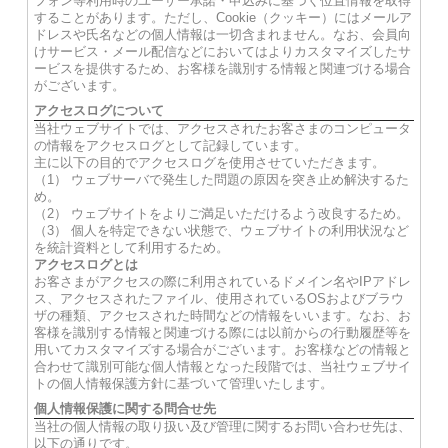
フォン等利用時のユーザー承諾・申込みに基づく位置情報を取得
することがあります。ただし、Cookie（クッキー）にはメールア
ドレスや氏名などの個人情報は一切含まれません。なお、会員向
けサービス・メール配信などにおいてはよりカスタマイズしたサ
ービスを提供するため、お客様を識別する情報と関連づける場合
がございます。
アクセスログについて
当社ウェブサイトでは、アクセスされたお客さまのコンピュータ
の情報をアクセスログとして記録しています。
主に以下の目的でアクセスログを使用させていただきます。
（1） ウェブサーバで発生した問題の原因を突き止め解決するた
め。
（2） ウェブサイトをよりご満足いただけるよう改良するため。
（3） 個人を特定できない状態で、ウェブサイトの利用状況など
を統計資料として利用するため。
アクセスログとは
お客さまがアクセスの際に利用されているドメイン名やIPアドレ
ス、アクセスされたファイル、使用されているOSおよびブラウ
ザの種類、アクセスされた時間などの情報をいいます。なお、お
客様を識別する情報と関連づける際には以前からの行動履歴等を
用いてカスタマイズする場合がございます。お客様などの情報と
合わせて識別可能な個人情報となった段階では、当社ウェブサイ
トの個人情報保護方針に基づいて管理いたします。
個人情報保護に関する問合せ先
当社の個人情報の取り扱い及び管理に関するお問い合わせ先は、
以下の通りです。