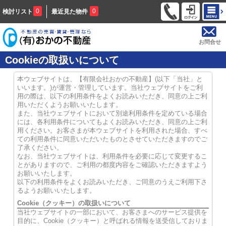
0
0
検討リスト
最近見た物件
お問合せ
Cookieの取扱いについて
本ウェブサイトは、【有限会社おかの不動産】(以下「当社」と
いいます。)が運営・管理しています。当社ウェブサイトをご利
用の際は、以下の利用条件をよくお読みいただき、同意の上ご利
用いただくようお願いいたします。
また、当社ウェブサイトにおいて別途利用条件を定めている場合
には、各利用条件についてもよくお読みいただき、同意の上ご利
用ください。お客さまが本ウェブサイトを利用された場合、すべ
ての利用条件に同意いただいたものとさせていただきますのでご
了承ください。
なお、当社ウェブサイトは、利用条件を必要に応じて変更するこ
とがありますので、ご利用の都度内容をご確認いただきますよう
お願いいたします。
以下の利用条件をよくお読みいただき、ご同意のうえご利用下さ
るようお願いいたします。
Cookie（クッキー）の取扱いについて
当社ウェブサイトの一部において、お客さまへのサービス提供を
目的に、Cookie（クッキー）と呼ばれる情報を送受信しておりま