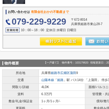
お問い合わせは
有限会社おかの不動産まで
079-229-9229
〒672-8014
兵庫県姫路市東山28-7
10：00～18：00 定休日:水曜日 日曜日
【一戸建て】
物件番号：103179820
情報更新日：20
物件概要
所在地
兵庫県
姫路市
広畑区蒲田
9
交通
山陽本線
「
姫路
」駅 バス14分 「上蒲田」 停歩
間取り/詳細
4LDK
面積/バルコ
賃料
6.3万円
管理費・共
敷金/礼金/保証金
1ヶ月/1ヶ月/-
償却/敷
更新料
-
敷金積み