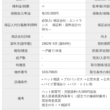
権利金/雑費
-/-
駐車場/月額
保険加入/料金
有/20,000円
保険名/保険
必加入/
保証会社：エントラ
保証人代行義務/利用料
ンス 保証料：賃料合計の
保証会
50％～
保証会社詳細
-
向き
築年月(築年数)
1962年 6月 (築64年)
契約期
種別/構造
一戸建て/木造
部屋/所在階
総戸数
-
現況/入居可
特優賃
-
取引態様/賃
物件番号
103179820
取引条件の有
ペット相談
プロパンガス
公営水道
公共
設備条件
バイク置場あり
バス・トイレ別
ペット飼育可：月額賃料+5,000円追加
前入居者残置内装有り（貸主での修繕対象外）
備考
現況有姿賃貸
借主のＤＩＹ相談可