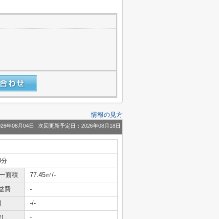
情報の見方
26年08月04日
次回更新予定日：2026年08月18日
3分
ニー面積
77.45㎡/-
益費
-
引
-/-
増し
-