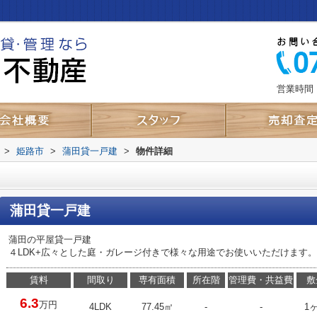
営業時間：
>
姫路市
>
蒲田貸一戸建
>
物件詳細
蒲田貸一戸建
蒲田の平屋貸一戸建
４LDK+広々とした庭・ガレージ付きで様々な用途でお使いいただけます。
賃料
間取り
専有面積
所在階
管理費・共益費
敷
6.3
万円
4LDK
77.45㎡
-
-
1