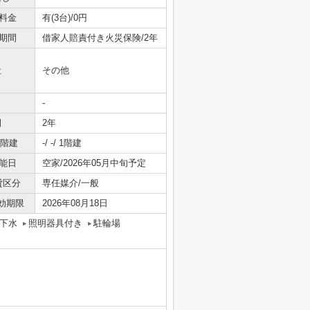
料金
有(3台)/0円
期間
借家人賠責付き火災保険/2年
社
その他
-
間
2年
/階建
-/ -/ 1階建
能日
空家/2026年05月中旬予定
貸区分
専任媒介/一般
効期限
2026年08月18日
下水
照明器具付き
駐輪場