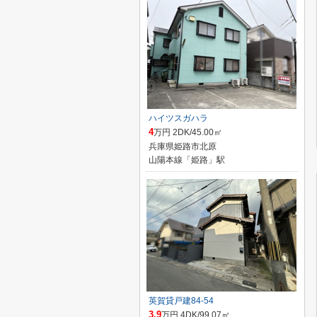
ハイツスガハラ
4
万円 2DK/45.00㎡
兵庫県姫路市北原
山陽本線「姫路」駅
英賀貸戸建84-54
3.9
万円 4DK/99.07㎡