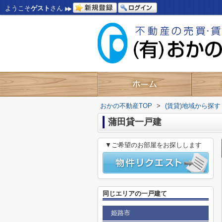
ようこそ
ゲスト
さん
おかの不動産TOP
>
(賃貸)地域から探す
蒲田貸一戸建
▼ご希望のお部屋をお探しします
同じエリアの一戸建て
姫路市