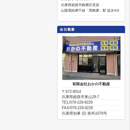
兵庫県姫路市飾磨区英賀
山陽電鉄網干線「西飾磨」駅 徒歩4分
有限会社おかの不動産
〒672-8014
兵庫県姫路市東山28-7
TEL/079-229-9229
FAX/079-229-9228
兵庫県知事 (5) 第451079号