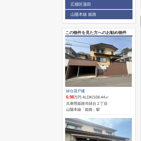
広畑区蒲田
山陽本線 姫路
この物件を見た方へのお勧め物件
緑台貸戸建
6.98
万円 4LDK/108.44㎡
兵庫県姫路市緑台２丁目
山陽本線「姫路」駅