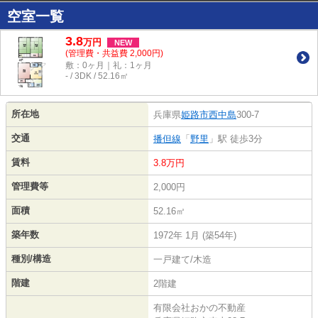
空室一覧
3.8
万
円
NEW
(管理費・共益費 2,000円)
敷：0ヶ月｜礼：1ヶ月
- / 3DK / 52.16㎡
所在地
兵庫県
姫路市
西中島
300-7
交通
播但線
「
野里
」駅 徒歩3分
賃料
3.8万円
管理費等
2,000円
面積
52.16㎡
築年数
1972年 1月 (築54年)
種別/構造
一戸建て/木造
階建
2階建
有限会社おかの不動産