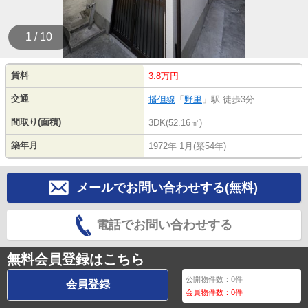
1 / 10
賃料
3.8万円
交通
播但線
「
野里
」駅 徒歩3分
間取り(面積)
3DK(52.16㎡)
築年月
1972年 1月(築54年)
メールでお問い合わせする(無料)
電話でお問い合わせする
無料会員登録はこちら
公開物件数：
0
件
会員登録
会員物件数：
0
件