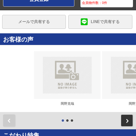
会員物件数：
0
件
メールで共有する
LINEで共有する
お客様の声
岡野克哉
岡野
前
こだわり特集