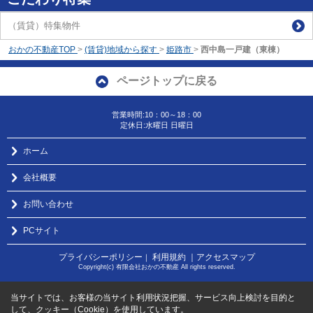
（賃貸）特集物件
おかの不動産TOP
>
(賃貸)地域から探す
>
姫路市
>
西中島一戸建（東棟）
ページトップに戻る
営業時間:10：00～18：00
定休日:水曜日 日曜日
ホーム
会社概要
お問い合わせ
PCサイト
プライバシーポリシー
利用規約
｜アクセスマップ
｜
Copyright(c) 有限会社おかの不動産 All rights reserved.
当サイトでは、お客様の当サイト利用状況把握、サービス向上検討を目的と
して、クッキー（Cookie）を使用しています。