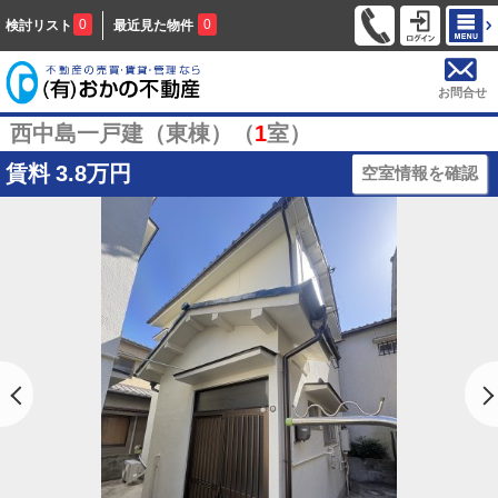
0
0
検討リスト
最近見た物件
お問合せ
西中島一戸建（東棟）（
1
室）
賃料
3.8万円
空室情報を確認