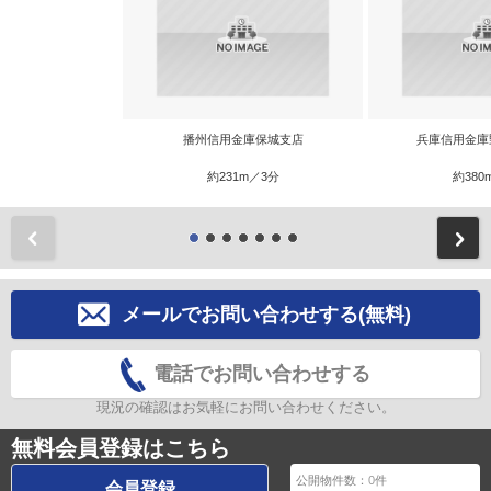
播州信用金庫保城支店
兵庫信用金庫
約231m／3分
約380
前
メールでお問い合わせする(無料)
電話でお問い合わせする
現況の確認はお気軽にお問い合わせください。
無料会員登録はこちら
公開物件数：
0
件
会員登録