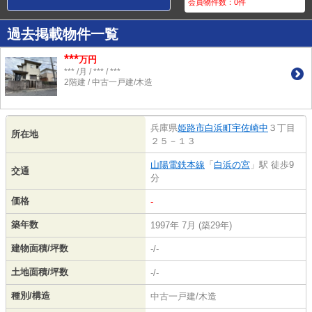
会員物件数：
0
件
過去掲載物件一覧
***
万円
*** /月 / *** / ***
2階建 / 中古一戸建/木造
兵庫県
姫路市
白浜町宇佐崎中
３丁目
所在地
２５－１３
山陽電鉄本線
「
白浜の宮
」駅 徒歩9
交通
分
価格
-
築年数
1997年 7月 (築29年)
建物面積/坪数
-/-
土地面積/坪数
-/-
種別/構造
中古一戸建/木造