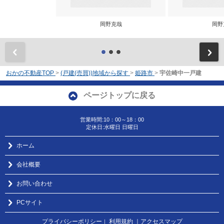
岡野克哉
岡野
前
おかの不動産TOP
>
(戸建(売買))地域から探す
>
姫路市
>
宇佐崎中一戸建
ページトップに戻る
営業時間:10：00～18：00
定休日:水曜日 日曜日
ホーム
会社概要
お問い合わせ
PCサイト
プライバシーポリシー
利用規約
｜アクセスマップ
｜