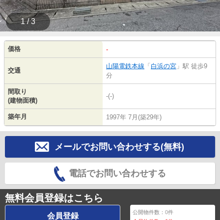
1 / 3
価格
-
山陽電鉄本線
「
白浜の宮
」駅 徒歩9
交通
分
間取り
-(-)
(建物面積)
築年月
1997年 7月(築29年)
メールでお問い合わせする(無料)
電話でお問い合わせする
無料会員登録はこちら
公開物件数：
0
件
会員登録