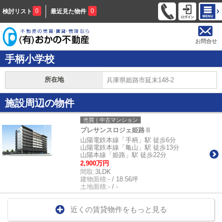
0
0
検討リスト
最近見た物件
お問合せ
手柄小学校
所在地
兵庫県姫路市延末148-2
施設周辺の物件
売買｜中古マンション
プレサンスロジェ姫路Ⅱ
山陽電鉄本線「手柄」駅 徒歩6分
山陽電鉄本線「亀山」駅 徒歩13分
山陽本線「姫路」駅 徒歩22分
2,900万円
間取:
3LDK
建物面積:
- / 18.56坪
土地面積:
- / -
近くの賃貸物件をもっと見る