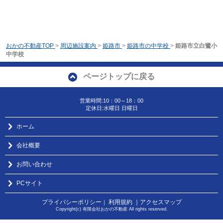
おかの不動産TOP
>
周辺施設案内
>
姫路市
>
姫路市の中学校
>
姫路市立白鷺小
中学校
ページトップに戻る
営業時間:10：00～18：00
定休日:水曜日 日曜日
ホーム
会社概要
お問い合わせ
PCサイト
プライバシーポリシー
利用規約
｜アクセスマップ
｜
Copyright(c) 有限会社おかの不動産 All rights reserved.