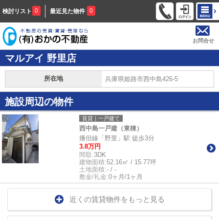
0
0
検討リスト
最近見た物件
お問合せ
マルアイ 野里店
所在地
兵庫県姫路市西中島426-5
施設周辺の物件
賃貸｜一戸建て
西中島一戸建（東棟）
播但線「野里」駅 徒歩3分
3.8万円
間取:
3DK
建物面積:
52.16㎡ / 15.77坪
土地面積:
- / -
敷金/礼金:
0ヶ月/1ヶ月
近くの賃貸物件をもっと見る