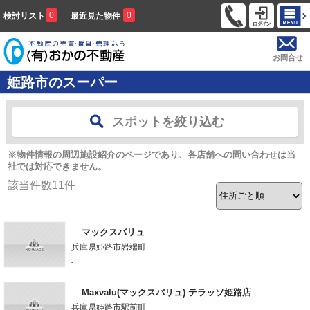
0
0
検討リスト
最近見た物件
お問合せ
姫路市のスーパー
スポットを絞り込む
※物件情報の周辺施設紹介のページであり、各店舗への問い合わせは当
社では対応できません。
該当件数
11
件
マックスバリュ
兵庫県姫路市岩端町
-
Maxvalu(マックスバリュ) テラッソ姫路店
兵庫県姫路市駅前町