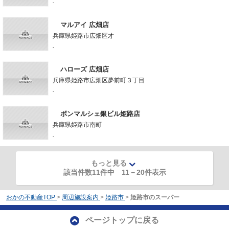
-
マルアイ 広畑店
兵庫県姫路市広畑区才
-
ハローズ 広畑店
兵庫県姫路市広畑区夢前町３丁目
-
ボンマルシェ銀ビル姫路店
兵庫県姫路市南町
-
もっと見る
該当件数11件中
11
－
20
件表示
おかの不動産TOP
>
周辺施設案内
>
姫路市
>
姫路市のスーパー
ページトップに戻る