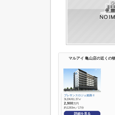
マルアイ 亀山店の近くの
プレサンスロジェ姫路Ⅱ
3LDK/61.37㎡
2,900
万円
約1283m／17分
詳細を見る