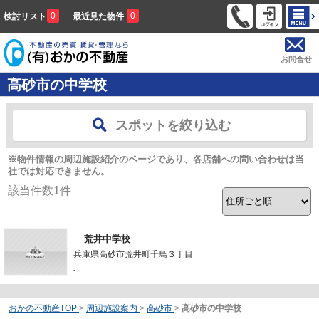
0
0
検討リスト
最近見た物件
お問合せ
高砂市の中学校
スポットを絞り込む
※物件情報の周辺施設紹介のページであり、各店舗への問い合わせは当
社では対応できません。
該当件数
1
件
荒井中学校
兵庫県高砂市荒井町千鳥３丁目
-
おかの不動産TOP
>
周辺施設案内
>
高砂市
>
高砂市の中学校