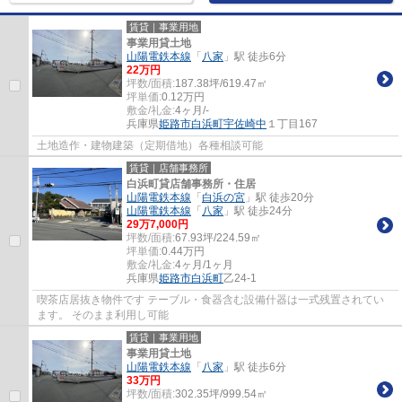
賃貸｜事業用地
事業用貸土地
山陽電鉄本線
「
八家
」駅 徒歩6分
22
万円
坪数/面積:
187.38坪/619.47㎡
坪単価:
0.12
万円
敷金/礼金:
4ヶ月/-
兵庫県
姫路市
白浜町宇佐崎中
１丁目167
土地造作・建物建築（定期借地）各種相談可能
賃貸｜店舗事務所
白浜町貸店舗事務所・住居
山陽電鉄本線
「
白浜の宮
」駅 徒歩20分
山陽電鉄本線
「
八家
」駅 徒歩24分
29
万
7,000
円
坪数/面積:
67.93坪/224.59㎡
坪単価:
0.44
万円
敷金/礼金:
4ヶ月/1ヶ月
兵庫県
姫路市
白浜町
乙24-1
喫茶店居抜き物件です テーブル・食器含む設備什器は一式残置されてい
ます。 そのまま利用し可能
賃貸｜事業用地
事業用貸土地
山陽電鉄本線
「
八家
」駅 徒歩6分
33
万円
坪数/面積:
302.35坪/999.54㎡