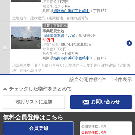
坪単価:
0.11
万円
敷金/礼金:
4ヶ月/-
兵庫県
姫路市
白浜町宇佐崎中
１丁目167
土地造作・建物建築（定期借地）各種相談可能
賃貸｜事業用地
事業用貸土地
山陽電鉄本線
「
八家
」駅 徒歩6分
50
万円
坪数/面積:
489.74坪/1619.01㎡
坪単価:
0.1
万円
敷金/礼金:
4ヶ月/0万円
兵庫県
姫路市
白浜町宇佐崎中
１丁目167
現況駐車場（９４台線引き有り) 土地造作・土地分割・建物建築（定期借
地）各種相談可能
該当公開件数
4
件
1-4
件表示
チェックした物件をまとめて
検討リストに追加
お問い合わせ
無料会員登録はこちら
公開物件数：
0
件
会員登録
会員物件数：
0
件