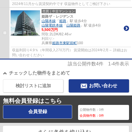
2024年11月から賃貸契約中です 収益物件としてご検討下さい
売買｜中古マンション
姫路ザ・レジデンス
山陽本線
「
姫路
」駅 徒歩4分
山陽電鉄本線
「
山陽姫路
」駅 徒歩4分
5,500万円
間取:
2LDK/82.46㎡
利回り:
-
兵庫県
姫路市
東駅前町
100
収益利回り4.9％（年間収入270万円） 賃貸開始は2024年2月～ 詳細はお
問い合わせください
該当公開件数
4
件
1-4
件表示
チェックした物件をまとめて
検討リストに追加
お問い合わせ
無料会員登録はこちら
公開物件数：
0
件
会員登録
会員物件数：
0
件