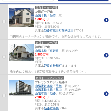
売買｜中古一戸建
花田町一戸建
山陽本線
「
御着
」駅
1,600万円
間取:
4LDK/105.57㎡
利回り:
表面6.90%
兵庫県
姫路市
花田町加納原田
877-51
花田町のオーナーチェンジ物件です。 お問合せお待ちしております。
売買｜中古一戸建
神和町戸建
山陽本線
「
東姫路
」駅 徒歩14分
1,980万円
間取:
4DK/191.50㎡
利回り:
-
兵庫県
姫路市
神和町
８３・８４
敷地内に２棟あり！東姫路駅徒歩１４分の収益物件です。
売買｜中古マンション
プレサンスロジェ姫路Ⅱ
山陽電鉄本線
「
手柄
」駅 徒歩6分
山陽電鉄本線
「
亀山
」駅 徒歩13分
山陽本線
「
姫路
」駅 徒歩22分
2,900万円
間取:
3LDK/61.37㎡
利回り:
想定5.58%
兵庫県
姫路市
手柄
368-4