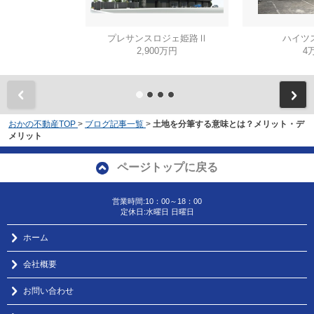
プレサンスロジェ姫路Ⅱ
ハイツ
2,900万円
4
おかの不動産TOP
>
ブログ記事一覧
>
土地を分筆する意味とは？メリット・デ
メリット
ページトップに戻る
営業時間:10：00～18：00
定休日:水曜日 日曜日
ホーム
会社概要
お問い合わせ